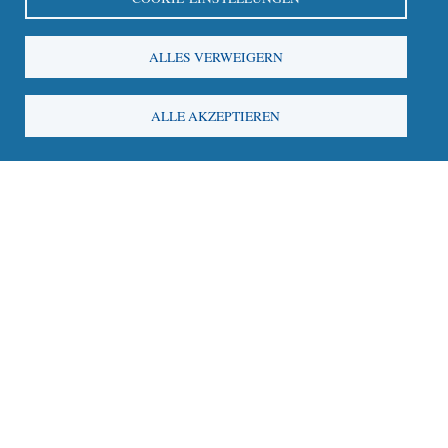
Update an Bildungs-, Qualitäts- und Forschungsprojekten
ALLES VERWEIGERN
ALLE AKZEPTIEREN
Mitmachen
Hier können Sie Ihr Angebot rund um Palliative Care im
Raum Bern kostenlos eintragen.