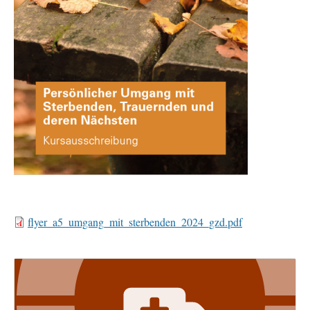
Document
flyer_a5_umgang_mit_sterbenden_2024_gzd.pdf
Image