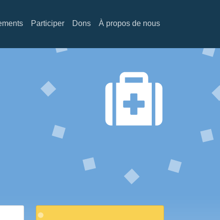
tion
ements
Participer
Dons
À propos de nous
Image