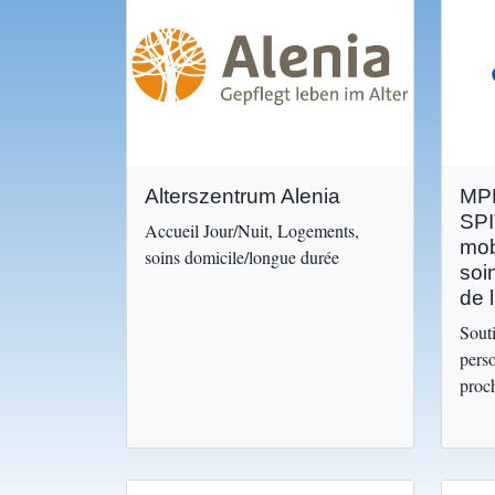
Image
Image
Alterszentrum Alenia
MPD
SPI
Accueil Jour/Nuit, Logements,
mob
soins domicile/longue durée
soin
de 
Souti
pers
proc