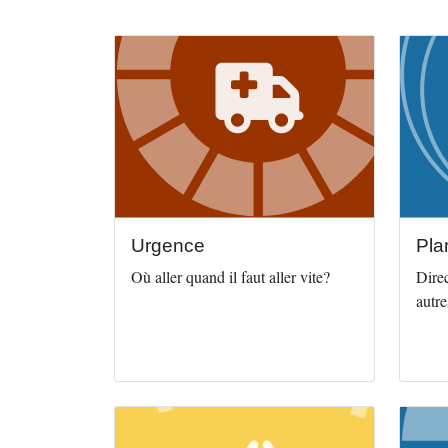
Image
Image
Urgence
Pla
Où aller quand il faut aller vite?
Direc
autr
Image
Image