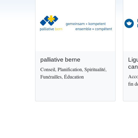
Image
Image
palliative berne
Lig
can
Conseil, Planification, Spiritualité,
Acco
Funérailles, Éducation
fin d