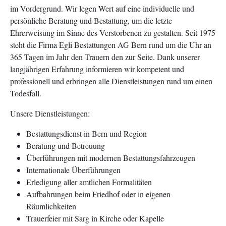
im Vordergrund. Wir
legen
Wert auf eine individuelle und
persönliche Beratung
und
Bestattung, um die
letzte
Ehrerweisung
im
Sinne des Verstorbenen zu gestalten. Seit 1975
steht die
Firma
Egli Bestattungen AG Bern rund um die Uhr an
365 Tagen im Jahr den
Tra
uern
de
n
zur
Seite
.
Dank
unserer
langjährigen Erfahrung
informieren w
ir
kompetent und
professionell
und
erbringen
alle
Dienstleistungen
ru
nd
um
einen
Todesfall.
Unsere
Dienstleistungen:
Bestattungsdienst in Bern und Region
Beratung und Betreuung
Überführungen mit modernen Bestattungsfahrzeugen
Internationale Überführungen
Erledigung
aller amtlichen
Formalitäten
Aufbahrungen
beim Friedhof oder in
eigene
n
Räumlichkeiten
Trauerfeier
mit Sarg in Kirche
oder
Kapelle