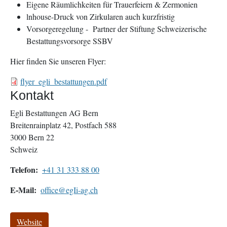
Eigene
Räumlichkeiten
für
Trauerfeiern
&
Zermonien
ln
house
-
Druck von Zirkularen auch
kurzfristig
Vorsorgeregelung
-
Partner der
Stiftung Schweizerische
Bestattungsvorsorge
SSBV
Hier finden Sie unseren Flyer:
Document
flyer_egli_bestattungen.pdf
Kontakt
Egli Bestattungen AG Bern
Breitenrainplatz 42, Postfach 588
3000
Bern 22
Schweiz
Telefon
+41 31 333 88 00
E-Mail
office@egIi-ag.ch
Website