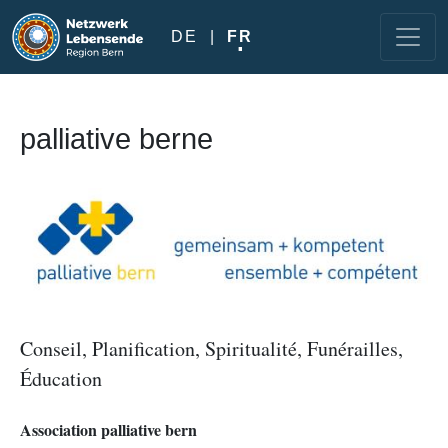
Aller au contenu principal
DE
FR
palliative berne
Image
Conseil, Planification, Spiritualité, Funérailles,
Éducation
Association palliative bern